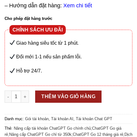
– Hướng dẫn đặt hàng:
Xem chi tiết
Cho phép đặt hàng trước
CHÍNH SÁCH ƯU ĐÃI
Giao hàng siêu tốc từ 1 phút.
Đổi mới 1-1 nếu sản phẩm lỗi.
Hỗ trợ 24/7.
Nâng Cấp Tài Khoản ChatGPT Go Chính Chủ số lượng
THÊM VÀO GIỎ HÀNG
Danh mục:
Gói tài khoản
,
Tài khoản AI
,
Tài khoản Chat GPT
Thẻ:
Nâng cấp tài khoản ChatGPT Go chính chủ;ChatGPT Go giá
rẻ;Nâng cấp ChatGPT Go chỉ từ 350k;ChatGPT Go 12 tháng giá rẻ;Dịch