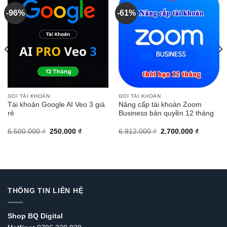
-96%
-61%
GÓI TÀI KHOẢN
GÓI TÀI KHOẢN
Tài khoản Google AI Veo 3 giá
Nâng cấp tài khoản Zoom
rẻ
Business bản quyền 12 tháng
Giá
Giá
Giá
Giá
6.500.000
₫
250.000
₫
6.912.000
₫
2.700.000
₫
gốc
hiện
gốc
hiện
là:
tại
là:
tại
6.500.000 ₫.
là:
6.912.000 ₫.
là:
250.000 ₫.
2.700.00
THÔNG TIN LIÊN HỆ
Shop BQ Digital