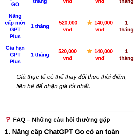
tháng
vnđ
vnđ
tháng
GO
Nâng
cấp mới
520,000
140,000
1
1 tháng
GPT
vnđ
vnđ
tháng
Plus
Gia hạn
520,000
140,000
1
GPT
1 tháng
vnđ
vnđ
tháng
Plus
Giá thực tế có thể thay đổi theo thời điểm,
liên hệ để nhận giá tốt nhất.
FAQ – Những câu hỏi thường gặp
1. Nâng cấp ChatGPT Go có an toàn