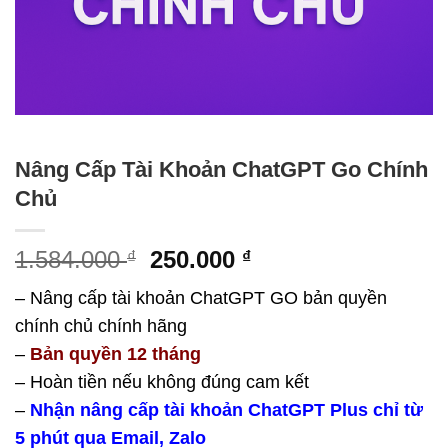
Nâng Cấp Tài Khoản ChatGPT Go Chính
Chủ
Giá
Giá
1.584.000
250.000
₫
₫
gốc
hiện
– Nâng cấp tài khoản ChatGPT GO bản quyền
là:
tại
chính chủ chính hãng
1.584.000 ₫.
là:
250.000 ₫.
–
Bản quyền 12 tháng
– Hoàn tiền nếu không đúng cam kết
–
Nhận nâng cấp tài khoản ChatGPT Plus chỉ từ
5 phút qua Email, Zalo