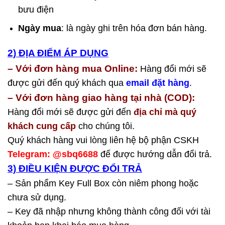
bưu điện
Ngày mua
: là ngày ghi trên hóa đơn bán hàng.
2) ĐỊA ĐIỂM ÁP DỤNG
– Với đơn hàng mua Online:
Hàng đổi mới sẽ
được gửi đến quý khách qua
email đặt hàng
.
– Với đơn hàng giao hàng tại nhà (COD):
Hàng đổi mới sẽ được gửi đến
địa chỉ mà quý
khách cung cấp
cho chúng tôi.
Quý khách hàng vui lòng liên hệ bộ phận CSKH
Telegram: @sbq6688
để được hướng dẫn đổi trả.
3) ĐIỀU KIỆN ĐƯỢC ĐỔI TRẢ
– Sản phẩm Key Full Box còn niêm phong hoặc
chưa sử dụng.
– Key đã nhập nhưng không thành công đối với tài