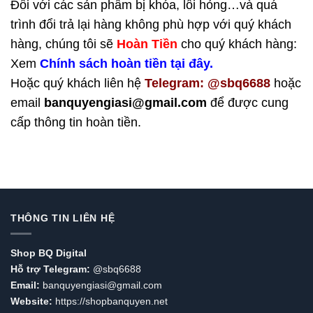
Đối với các sản phẩm bị khóa, lỗi hỏng…và quá
trình đổi trả lại hàng không phù hợp với quý khách
hàng, chúng tôi sẽ
Hoàn Tiền
cho quý khách hàng:
Xem
Chính sách hoàn tiền tại đây.
Hoặc quý khách liên hệ
Telegram: @sbq6688
hoặc
email
banquyengiasi@gmail.com
để được cung
cấp thông tin hoàn tiền.
THÔNG TIN LIÊN HỆ
Shop BQ Digital
Hỗ trợ Telegram:
@sbq6688
Email:
banquyengiasi@gmail.com
Website:
https://shopbanquyen.net