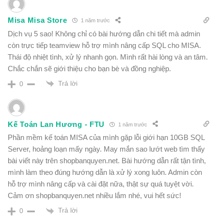
Misa Misa Store
1 năm trước
Dịch vụ 5 sao! Không chỉ có bài hướng dẫn chi tiết mà admin
còn trực tiếp teamview hỗ trợ mình nâng cấp SQL cho MISA.
Thái độ nhiệt tình, xử lý nhanh gọn. Mình rất hài lòng và an tâm.
Chắc chắn sẽ giới thiệu cho bạn bè và đồng nghiệp.
Trả lời
0
Kế Toán Lan Hương - FTU
1 năm trước
Phần mềm kế toán MISA của mình gặp lỗi giới hạn 10GB SQL
Server, hoảng loạn mấy ngày. May mắn sao lướt web tìm thấy
bài viết này trên shopbanquyen.net. Bài hướng dẫn rất tận tình,
mình làm theo đúng hướng dẫn là xử lý xong luôn. Admin còn
hỗ trợ mình nâng cấp và cài đặt nữa, thật sự quá tuyệt vời.
Cảm ơn shopbanquyen.net nhiều lắm nhé, vui hết sức!
Trả lời
0