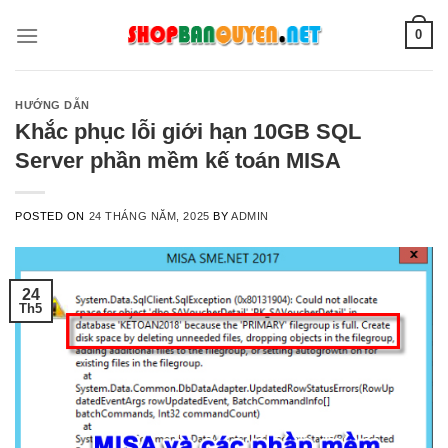
Skip
0
to
content
HƯỚNG DẪN
Khắc phục lỗi giới hạn 10GB SQL
Server phần mềm kế toán MISA
POSTED ON
24 THÁNG NĂM, 2025
BY
ADMIN
24
Th5