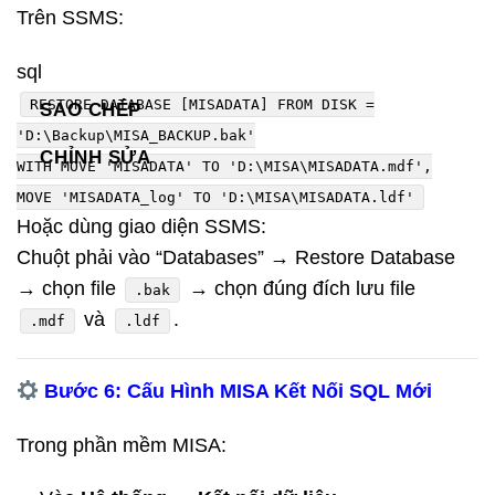
Trên SSMS:
sql
RESTORE DATABASE [MISADATA]
FROM
DISK
=
SAO CHÉP
'D:\Backup\MISA_BACKUP.bak'
CHỈNH SỬA
WITH
MOVE
'MISADATA'
TO
'D:\MISA\MISADATA.mdf'
,
MOVE
'MISADATA_log'
TO
'D:\MISA\MISADATA.ldf'
Hoặc dùng giao diện SSMS:
Chuột phải vào “Databases” → Restore Database
→ chọn file
→ chọn đúng đích lưu file
.bak
và
.
.mdf
.ldf
Bước 6: Cấu Hình MISA Kết Nối SQL Mới
Trong phần mềm MISA: