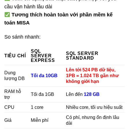
cầu vận hành lâu dài
Tương thích hoàn toàn với phần mềm kế
toán MISA
So sánh nhanh:
SQL
SQL SERVER
TIÊU CHÍ
SERVER
STANDARD
EXPRESS
Lên tới 524 PB dữ liệu,
Dung
Tối đa 10GB
1PB = 1.024 TB gần như
lượng DB
không giới hạn
RAM hỗ
Tối đa 1GB
Lên đến
128 GB
trợ
CPU
1 core
Nhiều core, tối ưu hiệu suất
Có phí, nhưng ổn định lâu
Giá
Miễn phí
dài