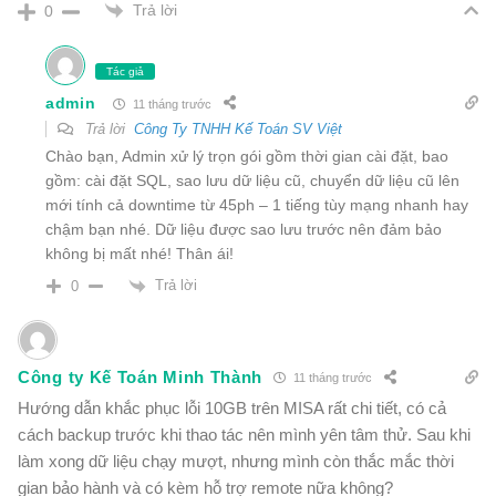
Trả lời
0
Tác giả
admin
11 tháng trước
Trả lời
Công Ty TNHH Kế Toán SV Việt
Chào bạn, Admin xử lý trọn gói gồm thời gian cài đặt, bao
gồm: cài đặt SQL, sao lưu dữ liệu cũ, chuyển dữ liệu cũ lên
mới tính cả downtime từ 45ph – 1 tiếng tùy mạng nhanh hay
chậm bạn nhé. Dữ liệu được sao lưu trước nên đảm bảo
không bị mất nhé! Thân ái!
Trả lời
0
Công ty Kế Toán Minh Thành
11 tháng trước
Hướng dẫn khắc phục lỗi 10GB trên MISA rất chi tiết, có cả
cách backup trước khi thao tác nên mình yên tâm thử. Sau khi
làm xong dữ liệu chạy mượt, nhưng mình còn thắc mắc thời
gian bảo hành và có kèm hỗ trợ remote nữa không?