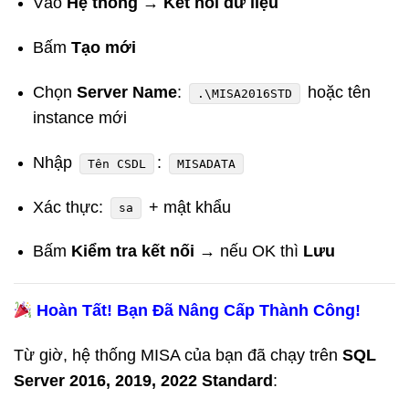
Vào
Hệ thống → Kết nối dữ liệu
Bấm
Tạo mới
Chọn
Server Name
:
hoặc tên
.\MISA2016STD
instance mới
Nhập
:
Tên CSDL
MISADATA
Xác thực:
+ mật khẩu
sa
Bấm
Kiểm tra kết nối
→ nếu OK thì
Lưu
Hoàn Tất! Bạn Đã Nâng Cấp Thành Công!
Từ giờ, hệ thống MISA của bạn đã chạy trên
SQL
Server 2016, 2019, 2022 Standard
: