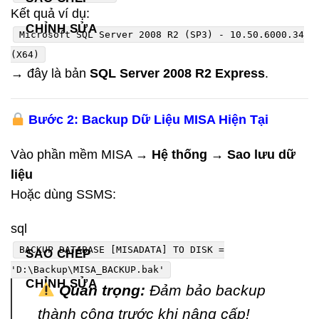
Kết quả ví dụ:
CHỈNH SỬA
Microsoft SQL Server 2008 R2 (SP3) - 10.50.6000.34
(X64)
→ đây là bản
SQL Server 2008 R2 Express
.
Bước 2: Backup Dữ Liệu MISA Hiện Tại
Vào phần mềm MISA →
Hệ thống → Sao lưu dữ
liệu
Hoặc dùng SSMS:
sql
BACKUP DATABASE [MISADATA]
TO
DISK
=
SAO CHÉP
'D:\Backup\MISA_BACKUP.bak'
CHỈNH SỬA
Quan trọng:
Đảm bảo backup
thành công trước khi nâng cấp!