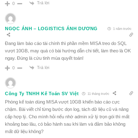
Trả lời
0
NGỌC ÁNH – LOGISTICS ÁNH DƯƠNG
1 năm trước
Đang làm báo cáo tài chính thì phần mềm MISA treo do SQL
vượt 10GB, may quá có bài hướng dẫn chi tiết, làm theo là OK
ngay. Đúng là cứu tinh mùa quyết toán!
Trả lời
0
Công Ty TNHH Kế Toán SV Việt
11 tháng trước
Phòng kế toán dùng MISA vượt 10GB khiến báo cáo cực
chậm. Bài viết chỉ từng bước dọn log, tách dữ liệu cũ và nâng
cấp hợp lý. Cho mình hỏi nếu nhờ admin xử lý trọn gói thì mất
khoảng bao lâu, có bảo hành sau khi làm và đảm bảo không
mất dữ liệu không?