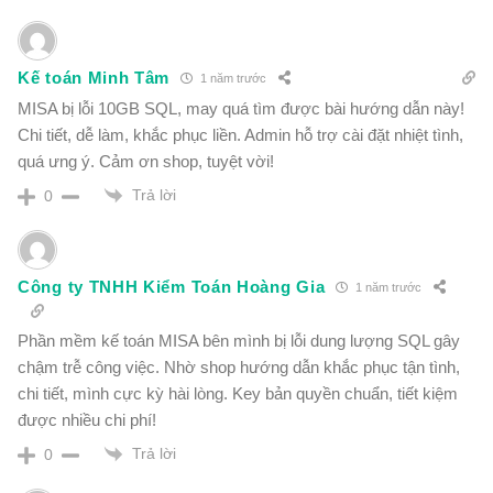
Kế toán Minh Tâm
1 năm trước
MISA bị lỗi 10GB SQL, may quá tìm được bài hướng dẫn này!
Chi tiết, dễ làm, khắc phục liền. Admin hỗ trợ cài đặt nhiệt tình,
quá ưng ý. Cảm ơn shop, tuyệt vời!
Trả lời
0
Công ty TNHH Kiểm Toán Hoàng Gia
1 năm trước
Phần mềm kế toán MISA bên mình bị lỗi dung lượng SQL gây
chậm trễ công việc. Nhờ shop hướng dẫn khắc phục tận tình,
chi tiết, mình cực kỳ hài lòng. Key bản quyền chuẩn, tiết kiệm
được nhiều chi phí!
Trả lời
0