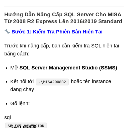
Hướng Dẫn Nâng Cấp SQL Server Cho MISA
Từ 2008 R2 Express Lên 2016/2019 Standard
Bước 1: Kiểm Tra Phiên Bản Hiện Tại
Trước khi nâng cấp, bạn cần kiểm tra SQL hiện tại
bằng cách:
Mở
SQL Server Management Studio (SSMS)
Kết nối tới
hoặc tên instance
.\MISA2008R2
đang chạy
Gõ lệnh:
sql
SELECT
@
@VERSION
SAO CHÉP