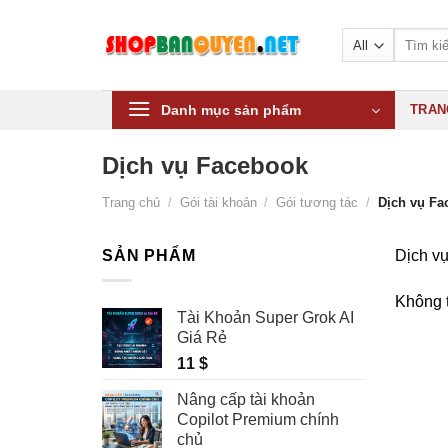
Skip
to
Tìm
kiếm:
content
Danh mục sản phẩm
TRAN
Dịch vụ Facebook
Trang chủ
/
Gói tài khoản
/
Gói tương tác
/
Dịch vụ Fa
SẢN PHẨM
Dịch vụ
Không t
Tài Khoản Super Grok AI
Giá Rẻ
11
$
Nâng cấp tài khoản
Copilot Premium chính
chủ