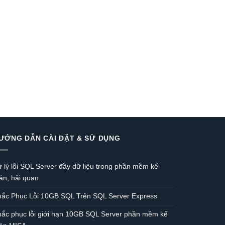
ƯỚNG DẪN CÀI ĐẶT & SỬ DỤNG
 lý lỗi SQL Server đầy dữ liệu trong phần mềm kế
án, hải quan
hắc Phục Lỗi 10GB SQL Trên SQL Server Express
ắc phục lỗi giới hạn 10GB SQL Server phần mềm kế