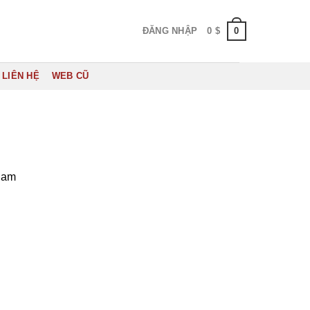
0
ĐĂNG NHẬP
0
$
LIÊN HỆ
WEB CŨ
 nam